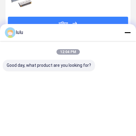
চালিয়ে
lulu
প্রস্তাবিত পণ্য
12:04 PM
Good day, what product are you looking for?
10 জোড়া LSA-
ক্রোন টাইপ 90
10 pair back
ANSHI 10 জো
PLUS সংযোগ
ডিগ্রী এনটি মডিউল 1
mount LSA
3 মেরু গ্যাস টি
বিচ্ছিন্ন মডিউল,
সেট, এনটি মডিউল,
earth Krone
Arrester L
সুইচিং মডিউল, 5x8
সুরক্ষা ম্যাগাজিন,
connection
প্লাস মডিউল
অবস্থান RJ45
ব্যাক মাউন্ট ফ্রেম বেস
module with
Overvolta
ভালো দাম
ভালো দাম
ভালো দাম
ভালো দাম
earth
সুরক্ষা
grounding
cable