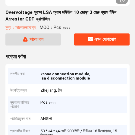
1
/
2
Overvoltage সুরক্ষা LSA প্লাস মডিউল 10 জোড়া 3 মেরু গ্যাস টিউব
Arrester GDT ম্যাগাজিন
মূল্য：আলোচনাযোগ্য
MOQ：Pcs ১০০০
ভালো দাম
এখন যোগাযোগ
পণ্যের বর্ণনা
লক্ষণীয় করা
,
krone connection module
lsa disconnection module
উৎপত্তি স্থল
Zhejiang, চীন
ন্যূনতম চাহিদার
Pcs ১০০০
পরিমাণ
পরিচিতিমুলক নাম
ANSHI
প্যাকেজিং বিবরণ
53 * ২4 * ২4 সেমি 200 পিসি / সিটিএন 16 কিলোগ্রাম, 15