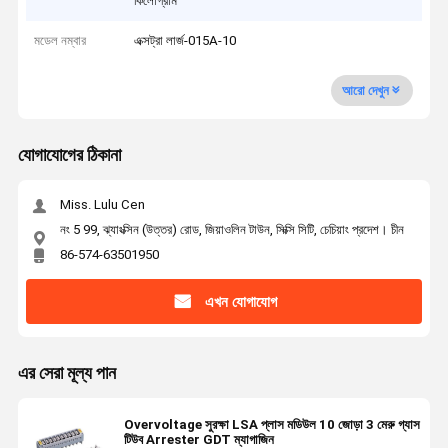
কিলোগ্রাম
মডেল নম্বার
এক্সট্রা লার্জ-015A-10
আরো দেখুন
যোগাযোগের ঠিকানা
Miss. Lulu Cen
নং 5 99, ঝ্যাংক্সিন (উত্তর) রোড, জিয়াওলিন টাউন, সিক্সি সিটি, চেচিয়াং প্রদেশ। চীন
86-574-63501950
এখন যোগাযোগ
এর সেরা মূল্য পান
Overvoltage সুরক্ষা LSA প্লাস মডিউল 10 জোড়া 3 মেরু গ্যাস
টিউব Arrester GDT ম্যাগাজিন