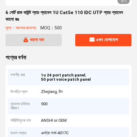
1
/
1
6 পোর্ট রাক মাউন্ট প্যাচ প্যানেল 1U Cat5e 110 IDC UTP প্যাচ প্যানেল
কালো রঙ
মূল্য：আলোচনাযোগ্য
MOQ：500
ভালো দাম
এখন যোগাযোগ
পণ্যের বর্ণনা
লক্ষণীয় করা
,
1u 24 port patch panel
50 port voice patch panel
উৎপত্তি স্থল
Zhejiang, চীন
ন্যূনতম চাহিদার
500
পরিমাণ
পরিচিতিমুলক নাম
ANSHI or OEM
মডেল নম্বার
এক্সট্রা লার্জ-4017C