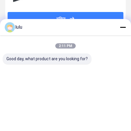
চালিয়ে
lulu
প্রস্তাবিত পণ্য
2:11 PM
Good day, what product are you looking for?
ANSHI 19 ইঞ্চি
19 ইঞ্চি 1 ইউ
কালো র্যাক মাউন্ট প্যাচ
110 আইডিসি র্
1U উচ্চতা 24 পোর্ট
মডুলার টাইপ র্যাক
প্যানেল 19 ইঞ্চি
মাউন্ট প্যাচ প্যা
এসটিপি সুরক্ষিত র্যাক
মাউন্ট প্যাচ প্যানেল
19 ইঞ্চি Cat6
মাউন্ট নেটওয়ার্কিং
নেটওয়ার্কিং এবং
Unshield 
জন্য প্যাচ প্যানেল
তারের জন্য ইউটিপি
কেবল ম্যানেজার
ভালো দাম
ভালো দাম
ভালো দাম
ভালো দাম
এবং এফটিপি
সাথে